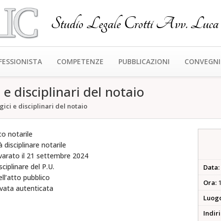
Studio Legale Crotti Avv. Luca
FESSIONISTA
COMPETENZE
PUBBLICAZIONI
CONVEGNI
 e disciplinari del notaio
ici e disciplinari del notaio
co notarile
à disciplinare notarile
varato il 21 settembre 2024
sciplinare del P.U.
Data:
ell’atto pubblico
Ora:
1
ivata autenticata
Luog
Indir